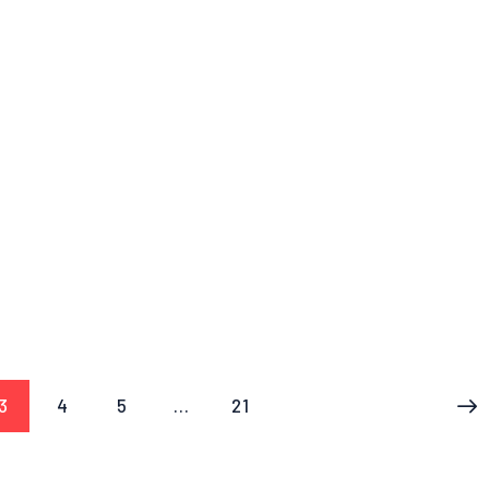
3
4
5
…
21
>