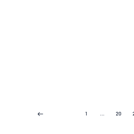
1
…
20
<